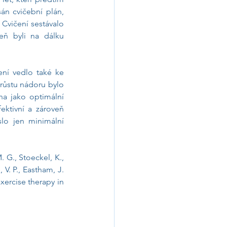
n cvičební plán, 
 Cvičení sestávalo 
eň byli na dálku 
ní vedlo také ke 
 růstu nádoru bylo 
a jako optimální 
ktivní a zároveň 
slo jen minimální 
. G., Stoeckel, K., 
V. P., Eastham, J. 
exercise therapy in 