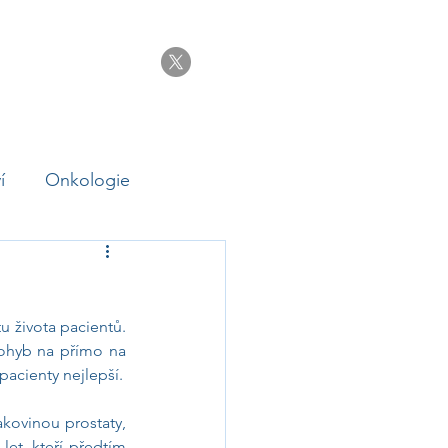
ým
Ozvěte se nám
í
Onkologie
ční nemoci
 života pacientů. 
pohyb na přímo na 
pacienty nejlepší.
kovinou prostaty, 
et, kteří předtím 