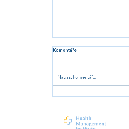
Komentáře
Napsat komentář...
Kolik kroků denně skutečně
potřebujeme? I méně může
být dost, potvrzují studie