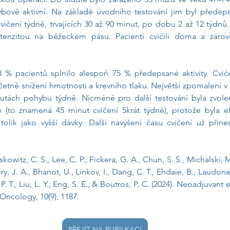
bově aktivní. Na základě úvodního testování jim byl předepsá
cvičení týdně, trvajících 30 až 90 minut, po dobu 2 až 12 týdnů.
tenzitou na běžeckém pásu. Pacienti cvičili doma a zárov
3 % pacientů splnilo alespoň 75 % předepsané aktivity. Cviče
 včetně snížení hmotnosti a krevního tlaku. Největší zpomalení v
utách pohybu týdně. Nicméně pro další testování byla zvolen
 (to znamená 45 minut cvičení 5krát týdně), protože byla efe
tolik jako vyšší dávky. Další navýšení času cvičení už přine
owitz, C. S., Lee, C. P., Fickera, G. A., Chun, S. S., Michalski, M
, J. A., Bhanot, U., Linkov, I., Dang, C. T., Ehdaie, B., Laudone, 
 P. T., Liu, L. Y., Eng, S. E., & Boutros, P. C. (2024). Neoadjuvant 
Oncology, 10(9), 1187.
PŘEJÍT NA PUBILKACI