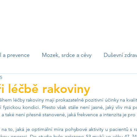
ví
Newsletter
Proč Vědou ke zdraví?
Zóna zdraví
Náš t
yl a prevence
Mozek, srdce a cévy
Duševní zdrav
25
unita a očkování
Infekční onemocnění
Civiliza
i léčbě rakoviny
em léčby rakoviny mají prokazatelně pozitivní účinky na kvalitu
í fyzickou kondici. Přesto však stále není jasné, jaký vliv má 
 a také není přesně stanovené, jaká frekvence a intenzita je pro 
 na to, jaká je optimální míra pohybové aktivity u pacientů s ra
ickou operaci. Do studie bylo zařazeno 53 mužů ve věku 47–74 l