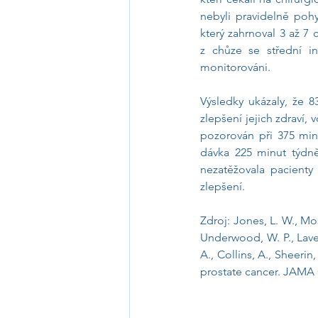
nebyli pravidelně pohy
který zahrnoval 3 až 7 
z chůze se střední in
monitorováni.
Výsledky ukázaly, že 8
zlepšení jejich zdraví,
pozorován při 375 min
dávka 225 minut týdně
nezatěžovala pacienty 
zlepšení.
Zdroj: Jones, L. W., Mosk
Underwood, W. P., Lavery
A., Collins, A., Sheerin,
prostate cancer. JAMA 