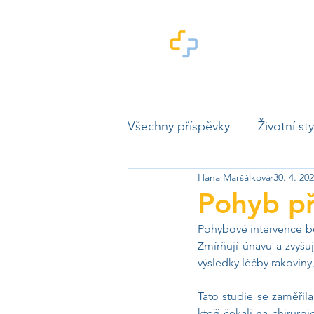
Novinky ze světa zdra
Všechny příspěvky
Životní st
Hana Maršálková
30. 4. 20
Zdravotnické inovace
Im
Pohyb př
Pohybové intervence běh
Zmírňují únavu a zvyšuj
výsledky léčby rakoviny,
Tato studie se zaměřila
kteří čekali na chirurg