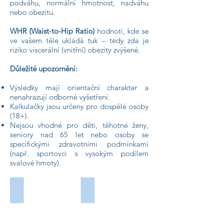
podváhu, normální hmotnost, nadváhu
nebo obezitu.
WHR (Waist-to-Hip Ratio)
hodnotí, kde se
ve vašem těle ukládá tuk – tedy zda je
riziko viscerální (vnitřní) obezity zvýšené.
Důležité upozornění:
Výsledky mají orientační charakter a
nenahrazují odborné vyšetření.
Kalkulačky jsou určeny pro dospělé osoby
(18+).
Nejsou vhodné pro děti, těhotné ženy,
seniory nad 65 let nebo osoby se
specifickými zdravotními podmínkami
(např. sportovci s vysokým podílem
svalové hmoty).
1. Vypočítejte své hodnoty
2. Upravte jídelníček