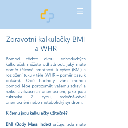
Zdravotní kalkulačky BMI
a WHR
Pomocí těchto dvou jednoduchých
kalkulaček můžete odhadnout, jaký máte
poměr tělesné hmotnosti k výšce (BMI) a
rozložení tuku v těle (WHR – poměr pasu k
bokům). Obě hodnoty vám mohou
pomoci lépe porozumět vašemu zdraví a
riziku civilizačních onemocnění, jako jsou
cukrovka 2. typu, srdečně-cévní
onemocnění nebo metabolický syndrom.
K čemu jsou kalkulačky užitečné?
BMI (Body Mass Index)
určuje, zda máte