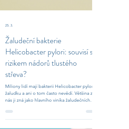
25. 3.
Žaludeční bakterie
Helicobacter pylori: souvisí s
rizikem nádorů tlustého
střeva?
Miliony lidí mají bakterii Helicobacter pylori v
žaludku a ani o tom často nevědí. Většina z