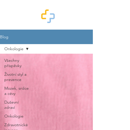
Blog
Onkologie
Všechny
příspěvky
Životní styl a
prevence
Mozek, srdce
a cévy
Duševní
zdraví
Onkologie
Zdravotnické