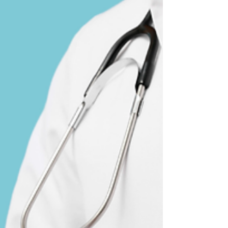
nás ji zná jako hlavního viníka žaludečních
vředů a rakoviny žaludku. Nová studie však
poukazuje i na souvislost výskytu této
bakterie s rizikem vzniku rakoviny tlustého
střeva. Může tato studie ovlivnit prevenci
tohoto onemocnění?