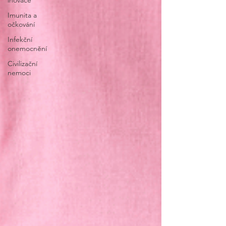
inovace
Imunita a
očkování
Infekční
onemocnění
Civilizační
nemoci