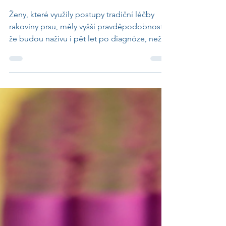
sobě nebo rozhoduje klasická
léčba?
Ženy, které využily postupy tradiční léčby
rakoviny prsu, měly vyšší pravděpodobnost,
že budou naživu i pět let po diagnóze, než
ty, které vyzkoušely alternativní metody.
Doplňky stravy, akupunktura nebo mentální
techniky nemusí být podle autorů nového
výzkumu nutně škodlivé. Ženy by však jimi
neměly nahrazovat standardní léčbu.