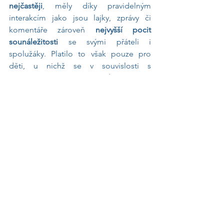
nejčastěji
, měly díky pravidelným 
interakcím jako jsou lajky, zprávy či 
komentáře zároveň 
nejvyšší pocit 
sounáležitosti
 se svými přáteli i 
spolužáky. Platilo to však pouze pro 
děti, u nichž se v souvislosti s 
používáním sítí 
neprojevovaly závažnější 
psychické
 či jiné 
obtíže
. Výzkumníci tak 
netvrdí, že jsou sociální sítě automaticky 
prospěšné. Poukazují ale na to, že 
mohou přinášet užitek do té míry, 
dokud nezačnou způsobovat problémy.
Závěrem
Současné výzkumy připouštějí, že 
sociální sítě 
mohou mít negativní 
dopad
 na duševní zdraví dětí a 
dospívajících. Dle odborníků jim však 