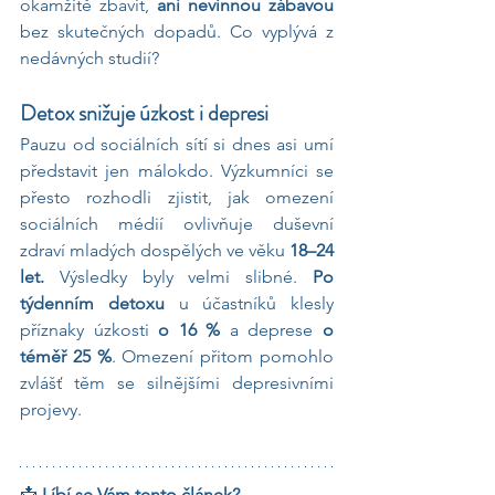
okamžitě zbavit, 
ani nevinnou zábavou
bez skutečných dopadů. Co vyplývá z 
nedávných studií?
Detox snižuje úzkost i depresi
Pauzu od sociálních sítí si dnes asi umí 
představit jen málokdo. Výzkumníci se 
přesto rozhodli zjistit, jak omezení 
sociálních médií ovlivňuje duševní 
zdraví mladých dospělých ve věku 
18–24 
let. 
Výsledky byly velmi slibné. 
Po 
týdenním detoxu
 u účastníků klesly 
příznaky úzkosti 
o 16 %
 a deprese 
o 
téměř 25 %
. Omezení přitom pomohlo 
zvlášť těm se silnějšími depresivními 
projevy.
📩 
Líbí se Vám tento článek? 