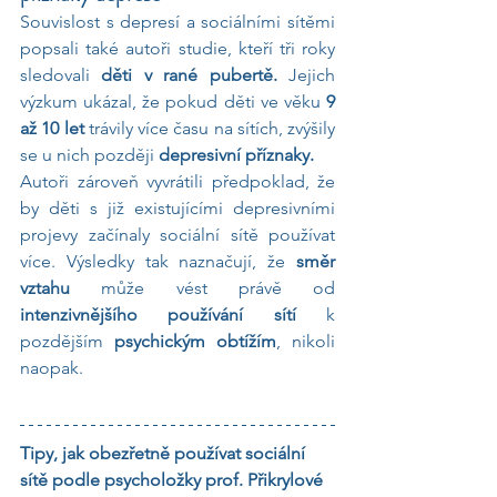
Souvislost s depresí a sociálními sítěmi 
popsali také autoři studie, kteří tři roky 
sledovali 
děti v rané pubertě.
 Jejich 
výzkum ukázal, že pokud děti ve věku 
9 
až 10 let
 trávily více času na sítích, zvýšily 
se u nich později 
depresivní příznaky.
Autoři zároveň vyvrátili předpoklad, že 
by děti s již existujícími depresivními 
projevy začínaly sociální sítě používat 
více. Výsledky tak naznačují, že 
směr 
vztahu
 může vést právě od 
intenzivnějšího používání sítí
 k 
pozdějším
 psychickým obtížím
, nikoli 
naopak. 
Tipy, jak obezřetně používat sociální 
sítě podle psycholožky prof. Přikrylové 