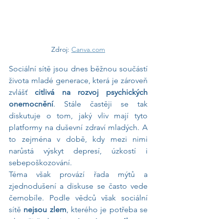
Zdroj: 
Canva.com
Sociální sítě jsou dnes běžnou součástí 
života mladé generace, která je zároveň 
zvlášť 
citlivá na rozvoj psychických 
onemocnění
. Stále častěji se tak 
diskutuje o tom, jaký vliv mají tyto 
platformy na duševní zdraví mladých. A 
to zejména v době, kdy mezi nimi 
narůstá výskyt depresí, úzkostí i 
sebepoškozování.
Téma však provází řada mýtů a 
zjednodušení a diskuse se často vede 
černobíle. Podle vědců však sociální 
sítě 
nejsou zlem
, kterého je potřeba se 