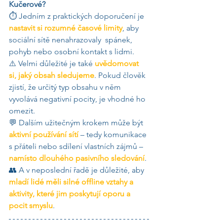
Kučerové?
⏱️ Jedním z praktických doporučení je 
nastavit si rozumné časové limity
, aby 
sociální sítě nenahrazovaly  spánek, 
pohyb nebo osobní kontakt s lidmi.
⚠️ Velmi důležité je také 
uvědomovat 
si, jaký obsah sledujeme
. Pokud člověk 
zjistí, že určitý typ obsahu v něm 
vyvolává negativní pocity, je vhodné ho 
omezit.
💬 Dalším užitečným krokem může být 
aktivní používání sítí
 – tedy komunikace 
s přáteli nebo sdílení vlastních zájmů – 
namísto dlouhého pasivního sledování
.
👥 A v neposlední řadě je důležité, aby 
mladí lidé měli silné offline vztahy a 
aktivity, které jim poskytují oporu a 
pocit smyslu
.