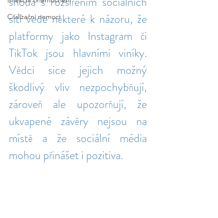
shoda s rozšířením sociálních 
Infekční onemocnění
sítí vede některé k názoru, že 
Civilizační nemoci
platformy jako Instagram či 
TikTok jsou hlavními viníky. 
Vědci sice jejich možný 
škodlivý vliv nezpochybňují, 
zároveň ale upozorňují, že 
ukvapené závěry nejsou na 
místě a že sociální média 
mohou přinášet i pozitiva.