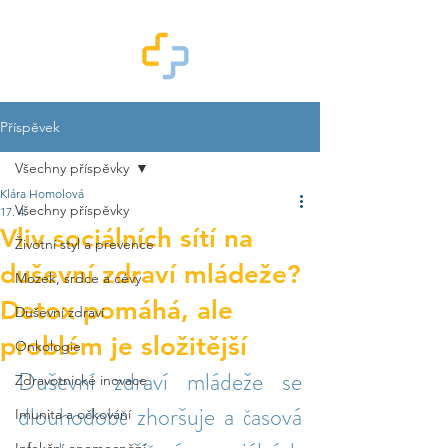
Příspěvek
Všechny příspěvky
Klára Homolová
Všechny příspěvky
17. 4.
Vliv sociálních sítí na
Životní styl a prevence
duševní zdraví mládeže?
Mozek, srdce a cévy
Detox pomáhá, ale
Duševní zdraví
problém je složitější
Onkologie
Duševní zdraví mládeže se 
Zdravotnické inovace
dlouhodobě zhoršuje a časová 
Imunita a očkování