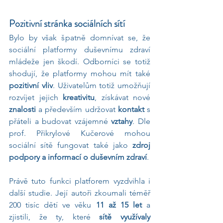
Pozitivní stránka sociálních sítí
Bylo by však špatně domnívat se, že 
sociální platformy duševnímu zdraví 
mládeže jen škodí. Odborníci se totiž 
shodují, že platformy mohou mít také 
pozitivní vliv
. Uživatelům totiž umožňují 
rozvíjet jejich 
kreativitu
, získávat nové 
znalosti 
a především
udržovat 
kontakt
 s 
přáteli a budovat vzájemné 
vztahy
. Dle 
prof. Přikrylové Kučerové mohou 
sociální sítě fungovat také jako 
zdroj 
podpory a informací o duševním zdraví
.
Právě tuto funkci platforem vyzdvihla i 
další studie. Její autoři zkoumali téměř 
200 tisíc dětí ve věku 
11 až 15 let 
a 
zjistili, že ty, které 
sítě využívaly 