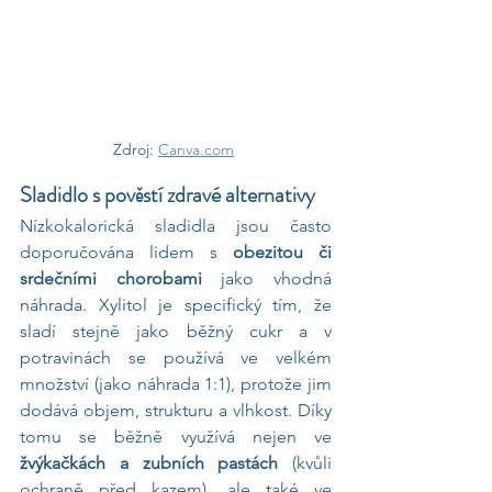
Zdroj: 
Canva.com
Sladidlo s pověstí zdravé alternativy
Nízkokalorická sladidla jsou často 
doporučována lidem s 
obezitou či 
srdečními chorobami 
jako vhodná 
náhrada. Xylitol je specifický tím, že 
sladí stejně jako běžný cukr a v 
potravinách se používá ve velkém 
množství (jako náhrada 1:1), protože jim 
dodává objem, strukturu a vlhkost. Díky 
tomu se běžně využívá nejen ve 
žvýkačkách a zubních pastách
 (kvůli 
ochraně před kazem), ale také ve 