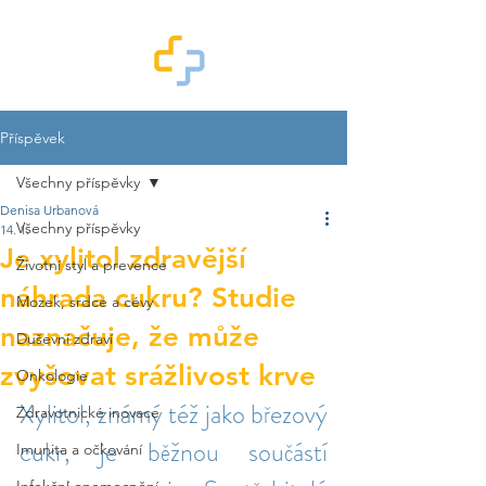
Příspěvek
Všechny příspěvky
Denisa Urbanová
Všechny příspěvky
14. 1.
Je xylitol zdravější
Životní styl a prevence
náhrada cukru? Studie
Mozek, srdce a cévy
naznačuje, že může
Duševní zdraví
zvyšovat srážlivost krve
Onkologie
Xylitol, známý též jako březový 
Zdravotnické inovace
cukr, je běžnou součástí 
Imunita a očkování