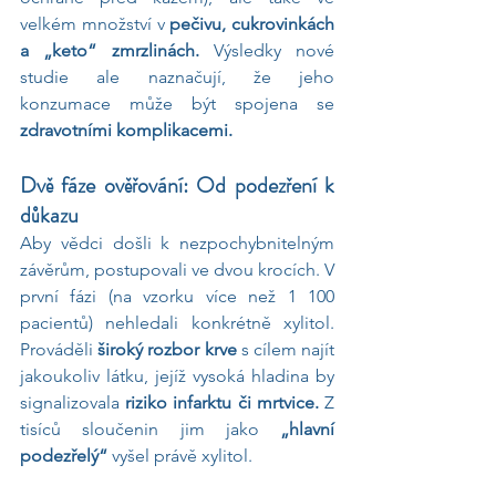
velkém množství v 
pečivu, cukrovinkách 
a „keto“ zmrzlinách. 
Výsledky nové 
studie ale naznačují, že jeho 
konzumace může být spojena se 
zdravotními komplikacemi.
Dvě fáze ověřování: Od podezření k 
důkazu
Aby vědci došli k nezpochybnitelným 
závěrům, postupovali ve dvou krocích. V 
první fázi (na vzorku více než 1 100 
pacientů) nehledali konkrétně xylitol. 
Prováděli 
široký rozbor krve 
s cílem najít 
jakoukoliv látku, jejíž vysoká hladina by 
signalizovala 
riziko infarktu či mrtvice. 
Z 
tisíců sloučenin jim jako 
„hlavní 
podezřelý“ 
vyšel právě xylitol.