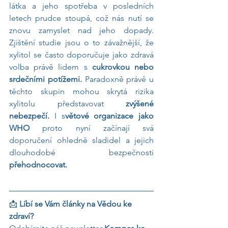
látka a jeho spotřeba v posledních 
letech prudce stoupá, což nás nutí se 
znovu zamyslet nad jeho dopady. 
Zjištění studie jsou o to závažnější, že 
xylitol se často doporučuje jako zdravá 
volba právě lidem s
 cukrovkou nebo 
srdečními potížemi. 
Paradoxně právě u 
těchto skupin mohou skrytá rizika 
xylitolu představovat 
zvýšené 
nebezpečí. 
I s
větové organizace jako 
WHO
 proto nyní začínají svá 
doporučení ohledně sladidel a jejich 
dlouhodobé bezpečnosti 
přehodnocovat.
📩 
Líbí se Vám články na Vědou ke 
zdraví?