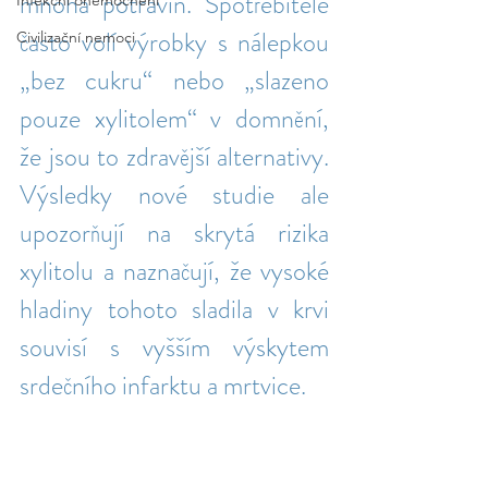
mnoha potravin. Spotřebitelé 
Infekční onemocnění
často volí výrobky s nálepkou 
Civilizační nemoci
„bez cukru“ nebo „slazeno 
pouze xylitolem“ v domnění, 
že jsou to zdravější alternativy. 
Výsledky nové studie ale 
upozorňují na skrytá rizika 
xylitolu a naznačují, že vysoké 
hladiny tohoto sladila v krvi 
souvisí s vyšším výskytem 
srdečního infarktu a mrtvice.