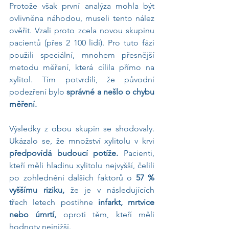
Protože však první analýza mohla být 
ovlivněna náhodou, museli tento nález 
ověřit. Vzali proto zcela novou skupinu 
pacientů (přes 2 100 lidí). Pro tuto fázi 
použili speciální, mnohem přesnější 
metodu měření, která cílila přímo na 
xylitol. Tím potvrdili, že původní 
podezření bylo
 správné a nešlo o chybu 
měření.
Výsledky z obou skupin se shodovaly. 
Ukázalo se, že množství xylitolu v krvi 
předpovídá budoucí potíže. 
Pacienti, 
kteří měli hladinu xylitolu nejvyšší, čelili 
po zohlednění dalších faktorů o 
57 % 
vyššímu riziku, 
že je v následujících 
třech letech postihne
 infarkt, mrtvice 
nebo úmrtí, 
oproti těm, kteří měli 
hodnoty nejnižší.