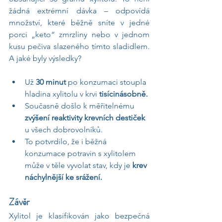
žádná extrémní dávka – odpovídá 
množství, které běžně sníte v jedné 
porci „keto“ zmrzliny nebo v jednom 
kusu pečiva slazeného tímto sladidlem. 
A jaké byly výsledky?
Už 
30 minut
 po konzumaci stoupla 
hladina xylitolu v krvi 
tisícinásobně.
Současně došlo k měřitelnému 
zvýšení reaktivity krevních destiček
u všech dobrovolníků.
To potvrdilo, že i běžná 
konzumace potravin s xylitolem 
může v těle vyvolat stav, kdy je 
krev 
náchylnější ke srážení.
Závěr
Xylitol je klasifikován jako bezpečná 