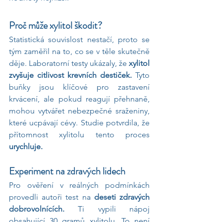
Proč může xylitol škodit?
Statistická souvislost nestačí, proto se 
tým zaměřil na to, co se v těle skutečně 
děje. Laboratorní testy ukázaly, že 
xylitol 
zvyšuje citlivost krevních destiček. 
Tyto 
buňky jsou klíčové pro zastavení 
krvácení, ale pokud reagují přehnaně, 
mohou vytvářet nebezpečné sraženiny, 
které ucpávají cévy. Studie potvrdila, že 
přítomnost xylitolu tento proces
urychluje.
Experiment na zdravých lidech
Pro ověření v reálných podmínkách 
provedli autoři test na 
deseti zdravých 
dobrovolnících. 
Ti vypili nápoj 
obsahující 30 gramů xylitolu. To není 