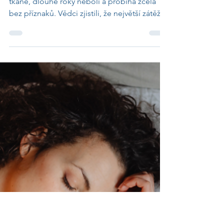
24. 6.
Jaterní fibróza: Co je dnes
hlavní příčinou tuhnutí jater?
Jaterní fibróza, tedy postupné tuhnutí jaterní
tkáně, dlouhé roky nebolí a probíhá zcela
bez příznaků. Vědci zjistili, že největší zátěž
pro játra v současnosti představuje náš
životní styl, především nadváha, cukrovka 2.
typu a konzumace alkoholu.