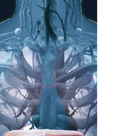
nebo spálení sluncem. Vysoké teploty
představují obrovskou zátěž, která může
zasáhnout téměř každý orgán.