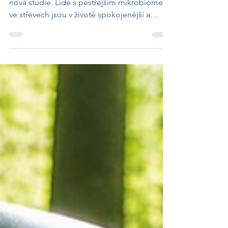
Střevní mikrobiom ovlivňuje náladu, tvrdí
nová studie. Lidé s pestřejším mikrobiomem
ve střevech jsou v životě spokojenější a
prožívají více pozitivních emocí.