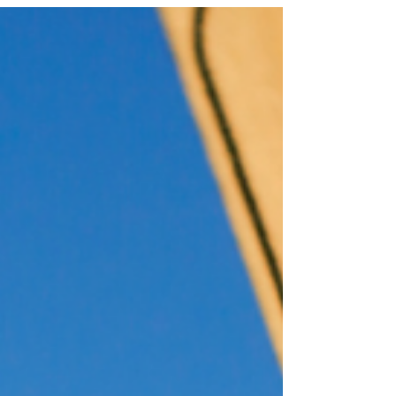
Lékaři dnes tráví velké množství času
papírováním na úkor pacientů. S
administrativou jim ale může pomoci AI v
ordinacích. Během vyšetření tento systém
tiše poslouchá rozhovor a rovnou z něj
vygeneruje zprávu.