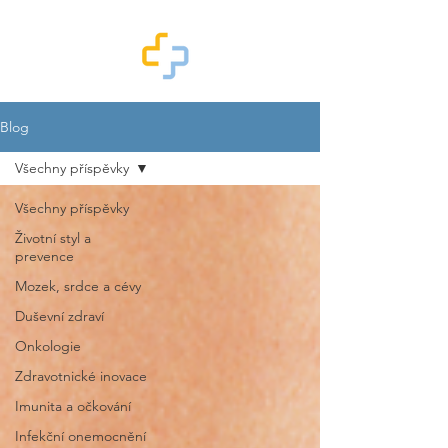
Blog
Všechny příspěvky
Všechny příspěvky
Životní styl a
prevence
Mozek, srdce a cévy
Duševní zdraví
Onkologie
Zdravotnické inovace
Imunita a očkování
Infekční onemocnění