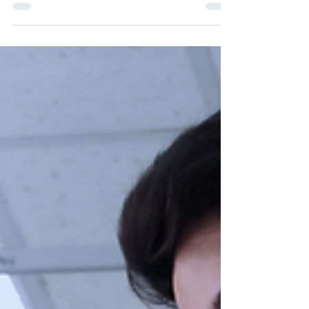
Pobyt v přírodě působí jako lék na bolest.
Úlevu přinese dokonce i návštěva lesa ve
virtuální realitě. Nejde přitom jen o pouhý
psychologický pocit - úleva od fyzické
bolesti vychází z hlubokých center mozku.